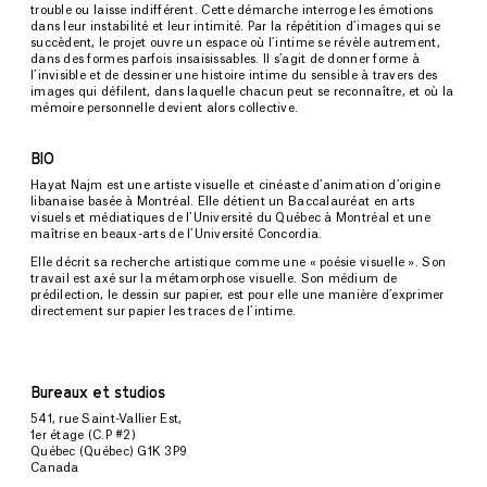
trouble ou laisse indifférent. Cette démarche interroge les émotions
dans leur instabilité et leur intimité. Par la répétition d’images qui se
succèdent, le projet ouvre un espace où l’intime se révèle autrement,
dans des formes parfois insaisissables. Il s’agit de donner forme à
l’invisible et de dessiner une histoire intime du sensible à travers des
images qui défilent, dans laquelle chacun peut se reconnaître, et où la
mémoire personnelle devient alors collective.
BIO
Hayat Najm est une artiste visuelle et cinéaste d’animation d’origine
libanaise basée à Montréal. Elle détient un Baccalauréat en arts
visuels et médiatiques de l’Université du Québec à Montréal et une
maîtrise en beaux-arts de l’Université Concordia.
Elle décrit sa recherche artistique comme une « poésie visuelle ». Son
travail est axé sur la métamorphose visuelle. Son médium de
prédilection, le dessin sur papier, est pour elle une manière d’exprimer
directement sur papier les traces de l’intime.
Bureaux et studios
541, rue Saint-Vallier Est,
1er étage (C.P #2)
Québec (Québec) G1K 3P9
Canada