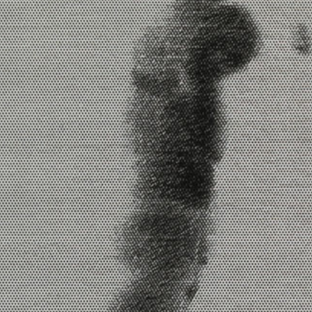
L'ALPINE / L'ÉCRAN
D'ÉPINGLES
DEVENIR MEMBRE
NOUS JOINDRE
MÉDIATHÈQUE