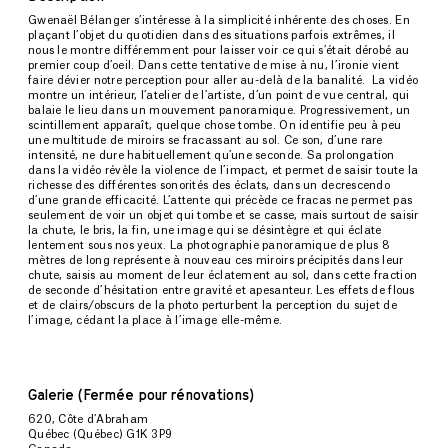
Gwenaël Bélanger s’intéresse à la simplicité inhérente des choses. En
plaçant l’objet du quotidien dans des situations parfois extrêmes, il
nous le montre différemment pour laisser voir ce qui s’était dérobé au
premier coup d’oeil. Dans cette tentative de mise à nu, l’ironie vient
faire dévier notre perception pour aller au-delà de la banalité. La vidéo
montre un intérieur, l’atelier de l’artiste, d’un point de vue central, qui
balaie le lieu dans un mouvement panoramique. Progressivement, un
scintillement apparaît, quelque chose tombe. On identifie peu à peu
une multitude de miroirs se fracassant au sol. Ce son, d’une rare
intensité, ne dure habituellement qu’une seconde. Sa prolongation
dans la vidéo révèle la violence de l’impact, et permet de saisir toute la
richesse des différentes sonorités des éclats, dans un decrescendo
d’une grande efficacité. L’attente qui précède ce fracas ne permet pas
seulement de voir un objet qui tombe et se casse, mais surtout de saisir
la chute, le bris, la fin, une image qui se désintègre et qui éclate
lentement sous nos yeux. La photographie panoramique de plus 8
mètres de long représente à nouveau ces miroirs précipités dans leur
chute, saisis au moment de leur éclatement au sol, dans cette fraction
de seconde d’hésitation entre gravité et apesanteur. Les effets de flous
et de clairs/obscurs de la photo perturbent la perception du sujet de
l’image, cédant la place à l’image elle-même.
Galerie (Fermée pour rénovations)
620, Côte d’Abraham
Québec (Québec) G1K 3P9