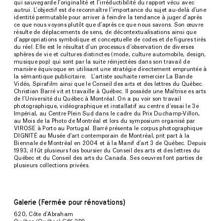
qui sauvegarde l’originalité et l’irréductibilité du rapport vécu avec
autrui. L’objectif est de reconnaître l’importance du sujet au-delà d’une
identité permutable pour arriver à feindre la tendance à juger d’après
ce que nous voyons plutôt que d’après ce que nous savons. Son œuvre
résulte de déplacements de sens, de décontextualisations ainsi que
d’appropriations symbolique et conceptuelle de codes et de figures tirés
du réel. Elle est le résultat d’un processus d’observation de diverses
sphères de vie et cultures distinctes (mode, culture automobile, design,
musique pop) qui sont par la suite réinjectées dans son travail de
manière équivoque en utilisant une stratégie directement empruntée à
la sémantique publicitaire. L’artiste souhaite remercier La Bande
Vidéo, Spirafilm ainsi que le Conseil des arts et des lettres du Québec.
Christian Barré vit et travaille à Québec. Il possède une Maîtrise es arts
de l’Université du Québec à Montréal. On a pu voir son travail
photographique, vidéographique et installatif au centre d’essai le 3e
Impérial, au Centre Plein Sud dans le cadre du Prix Duchamp-Villon,
au Mois de la Photo de Montréal et lors du symposium organisé par
VIROSE à Porto au Portugal. Barré présenta le corpus photographique
DIGNITÉ au Musée d’art contemporain de Montréal, prit part à la
Biennale de Montréal en 2004 et à la Manif d’art 3 de Québec. Depuis
1993, il fût plusieurs fois boursier du Conseil des arts et des lettres du
Québec et du Conseil des arts du Canada. Ses oeuvres font parties de
plusieurs collections privées.
Galerie (Fermée pour rénovations)
620, Côte d’Abraham