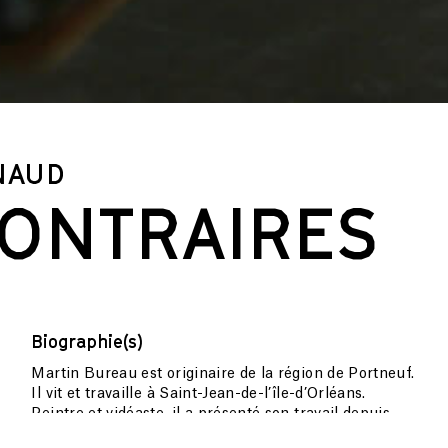
NAUD
CONTRAIRES
Biographie(s)
Martin Bureau est originaire de la région de Portneuf.
Il vit et travaille à Saint-Jean-de-l’île-d’Orléans.
Peintre et vidéaste, il a présenté son travail depuis
une dizaine d’années sous la forme de tableaux et