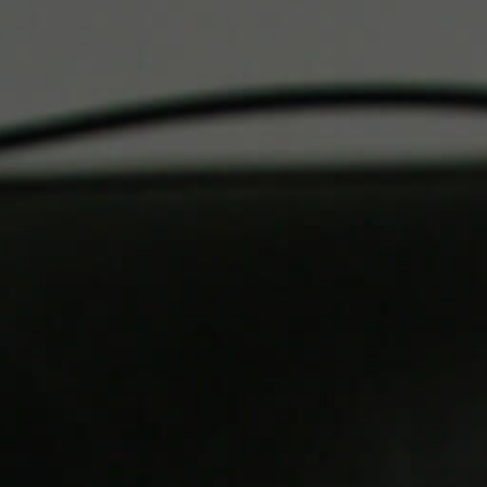
RVICES ET ÉQUIPEME
LPINE / L'ÉCRAN D'ÉPI
DEVENIR MEMBRE
NOUS JOINDRE