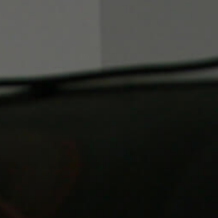
SE
L'A