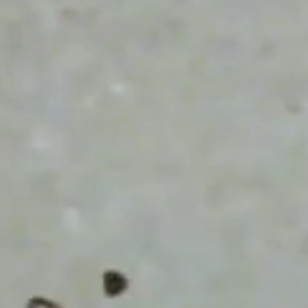
L'ALPINE / L'ÉCRAN
D'ÉPINGLES
DEVENIR MEMBRE
NOUS JOINDRE
MÉDIATHÈQUE