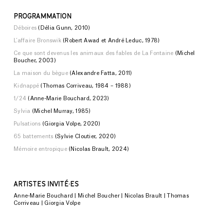
PROGRAMMATION
Déboires
(Délia Gunn, 2010)
L’affaire Bronswik
(Robert Awad et André Leduc, 1978)
Ce que sont devenus les animaux des fables de La Fontaine
(Michel
Boucher, 2003)
La maison du bègue
(Alexandre Fatta, 2011)
Kidnappé
(Thomas Corriveau, 1984 – 1988)
1/24
(Anne-Marie Bouchard, 2023)
Sylvia
(Michel Murray, 1985)
Pulsations
(Giorgia Volpe, 2020)
65 battements
(Sylvie Cloutier, 2020)
Mémoire entropique
(Nicolas Brault, 2024)
ARTISTES INVITÉ·ES
Anne-Marie Bouchard | Michel Boucher | Nicolas Brault | Thomas
Corriveau | Giorgia Volpe