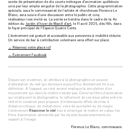
soirée de présentation de dix courts métrages d’animation québécois
unis par leur emploi singulier de la photographie. Cette programmation
spéciale, sous le commissariat de l’artiste et chercheuse Florence Le
Blanc, sera suivie d’une discussion entre le public et cinq
réalisateur·ices invité·es. La soirée se tiendra dans le cadre de la 4e
édition du
Jardin d’hiver de Manif d’art
, le 11 avril 2025, dès 18h, dans
le foyer principal de l’Espace Quatre Cents.
L’événement est gratuit et accessible aux personnes à mobilité réduite.
Un service de bar à contribution volontaire sera offert sur place.
→
Réservez votre place ici!
→
Événement Facebook
–
Depuis son invention, on attribue à la photographie un pouvoir
d’attestation du réel qui demeure aujourd’hui étroitement lié à sa
définition. À l’opposé, un récit animé implique la simulation d’un
mouvement qui dans la réalité n’existe pas. Dans les films d’animation
qui impliquent la photographie, le ralliement de ces deux pôles entre le
réel et le construit peut proposer d’intéressants effets de mise à
distance critique, de métafiction, voire de surréalité ou de magie.
L’événement
Réanimer le réel
vise à interroger et mettre en valeur les
films d’animation alimentés par les récents bouleversements du
rapport à l’image.
Florence Le Blanc, commissaire.