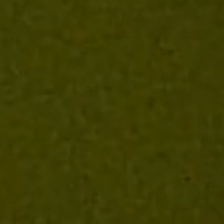
L'ALPINE / L'ÉCRAN
D'ÉPINGLES
DEVENIR MEMBRE
NOUS JOINDRE
MÉDIATHÈQUE