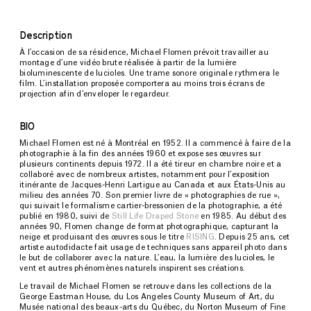
Description
À l’occasion de sa résidence, Michael Flomen prévoit travailler au
montage d’une vidéo brute réalisée à partir de la lumière
bioluminescente de lucioles. Une trame sonore originale rythmera le
film. L’installation proposée comportera au moins trois écrans de
projection afin d’enveloper le regardeur.
BIO
Michael Flomen est né à Montréal en 1952. Il a commencé à faire de la
photographie à la fin des années 1960 et expose ses œuvres sur
plusieurs continents depuis 1972. Il a été tireur en chambre noire et a
collaboré avec de nombreux artistes, notamment pour l’exposition
itinérante de Jacques-Henri Lartigue au Canada et aux États-Unis au
milieu des années 70. Son premier livre de « photographies de rue »,
qui suivait le formalisme cartier-bressonien de la photographie, a été
publié en 1980, suivi de
Still Life Draped Stone
en 1985. Au début des
années 90, Flomen change de format photographique, capturant la
neige et produisant des œuvres sous le titre
RISING
. Depuis 25 ans, cet
artiste autodidacte fait usage de techniques sans appareil photo dans
le but de collaborer avec la nature. L’eau, la lumière des lucioles, le
vent et autres phénomènes naturels inspirent ses créations.
Le travail de Michael Flomen se retrouve dans les collections de la
George Eastman House, du Los Angeles County Museum of Art, du
Musée national des beaux-arts du Québec, du Norton Museum of Fine