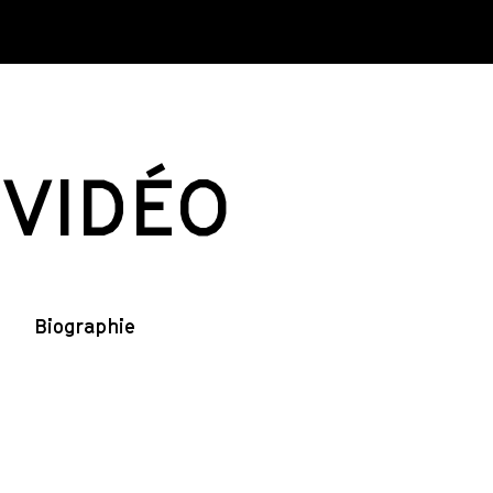
VIDÉO
Biographie
Olivier Michel vit et travaille à Amiens en France. Il a
réalisé plusieurs expositions individuelles et
collectives ainsi que des interventions dans l’espace
public, en Italie, Grande-Bretagne, France,
Luxembourg et au Canada. Il présente actuellement
son travail au centre Regart à Lévis.