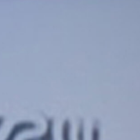
NTS
NGLES