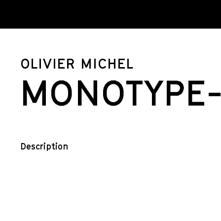
OLIVIER MICHEL
MONOTYPE-
Description
La Bande Vidéo accueille en résidence l’artiste
français Olivier Michel. Le travail de cet artiste se
construit sur des allers-retours entre la pratique du
dessin et des dispositifs vidéo. Bien que très
différents dans les moyens comme dans le rendu des
oeuvres, donnant en particulier lieu à des fortes