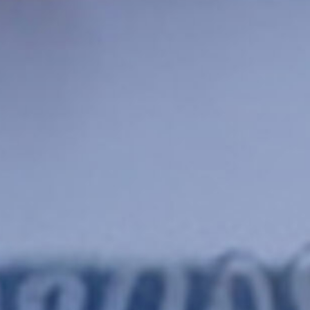
SE
L'A