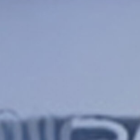
RVICES ET ÉQUIPEME
LPINE / L'ÉCRAN D'ÉPI
DEVENIR MEMBRE
NOUS JOINDRE