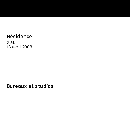
Résidence
2
au
13 avril 2008
Bureaux et studios
541, rue Saint-Vallier Est,
1er étage (C.P #2)
Québec (Québec) G1K 3P9
Canada
Administration
| (418) 522-5561