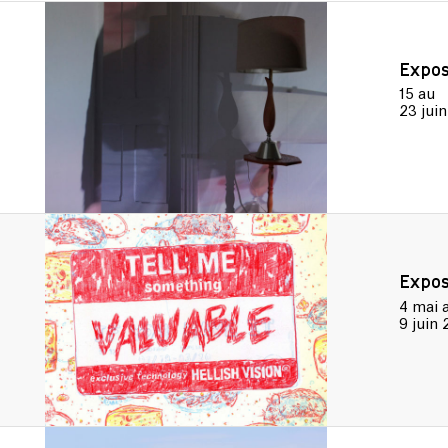
SE
Expos
15
au
23 jui
L'A
Expos
4 mai
9 juin 