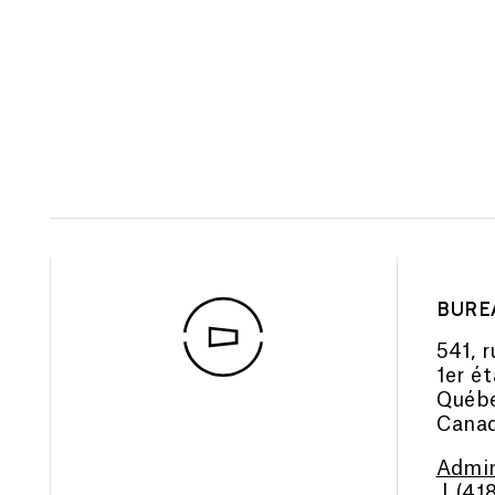
BURE
541, r
1er é
Québe
Cana
Admin
| (41