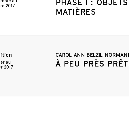
PHASE I : OBJETS
tembre
au
bre 2017
MATIÈRES
ition
CAROL-ANN BELZIL-NORMAN
À PEU PRÈS PRÊT
ier
au
er 2017