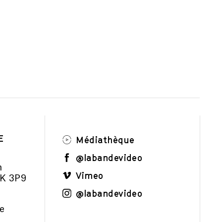
E
Médiathèque
@labandevideo
m
Vimeo
1K 3P9
@labandevideo
e