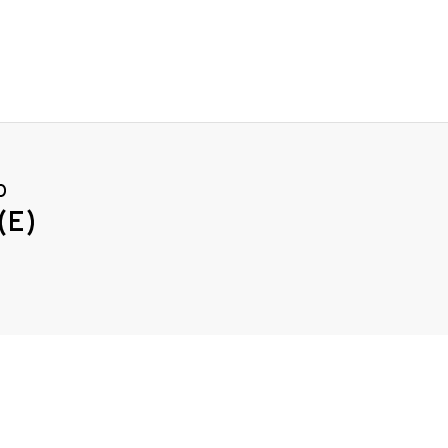
D
(E)