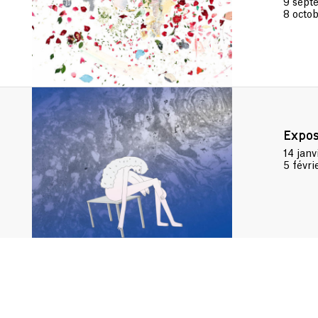
9 sep
8 octo
Expos
14 janv
5 févri