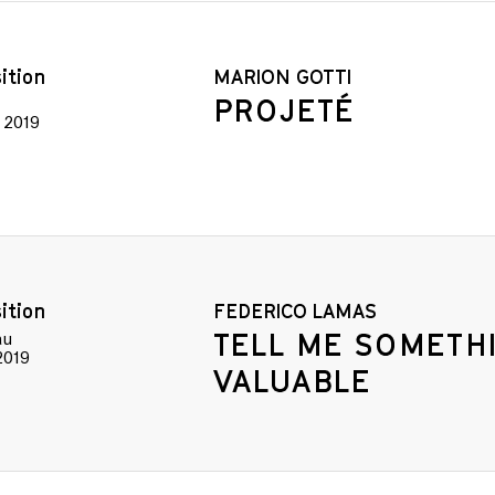
RVICES ET ÉQUIPEME
ition
MARION GOTTI
PROJETÉ
n 2019
LPINE / L'ÉCRAN D'ÉPI
DEVENIR MEMBRE
ition
FEDERICO LAMAS
TELL ME SOMETH
au
2019
VALUABLE
NOUS JOINDRE