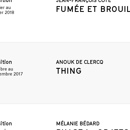
ition
JEAN-FRANÇOIS CÔTÉ
FUMÉE ET BROUI
ier
au
ier 2018
ition
ANOUK DE CLERCQ
THING
obre
au
embre 2017
ition
MÉLANIE BÉDARD