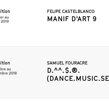
MÉDIATHÈQUE
ition
FELIPE CASTELBLANCO
MANIF D'ART 9
ier
au
l 2019
ition
SAMUEL FOURACRE
D.^^.$.®.
obre
au
mbre 2018
(DANCE.MUSIC.S