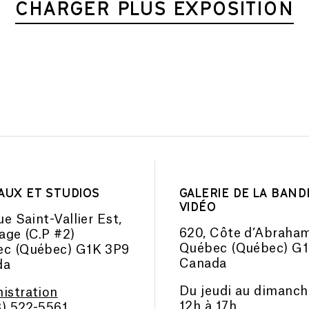
CHARGER PLUS EXPOSITION
AUX ET STUDIOS
GALERIE DE LA BAND
VIDÉO
ue Saint-Vallier Est,
620, Côte d’Abraha
tage (C.P #2)
Québec (Québec) G
c (Québec) G1K 3P9
Canada
da
Du jeudi au dimanch
istration
12h à 17h
8) 522-5561