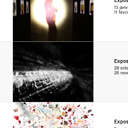
Expos
13 janv
11 févr
Expos
28 oct
26 nov
Expos