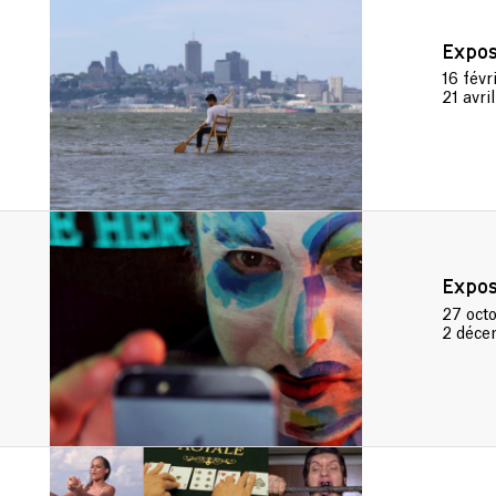
Expos
16 févr
21 avri
Expos
27 oct
2 déce